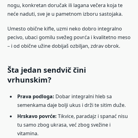
nogu, konkretan doručak ili lagana večera koja te
neće naduti, sve je u pametnom izboru sastojaka.
Umesto obične kifle, uzmi neko dobro integralno
pecivo, ubaci gomilu svežeg povrća i kvalitetno meso
– i od obične užine dobijaš ozbiljan, zdrav obrok.
Šta jedan sendvič čini
vrhunskim?
Prava podloga:
Dobar integralni hleb sa
semenkama daje bolji ukus i drži te sitim duže.
Hrskavo povrće:
Tikvice, paradajz i spanać nisu
tu samo zbog ukrasa, već zbog svežine i
vitamina.