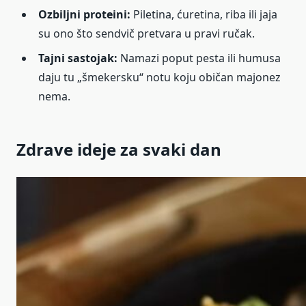
Ozbiljni proteini:
Piletina, ćuretina, riba ili jaja
su ono što sendvič pretvara u pravi ručak.
Tajni sastojak:
Namazi poput pesta ili humusa
daju tu „šmekersku“ notu koju običan majonez
nema.
Zdrave ideje za svaki dan