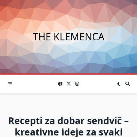
Skip
to
content
THE KLEMENCA
Recepti za dobar sendvič –
kreativne ideje za svaki