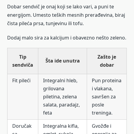
Dobar sendvič je onaj koji se lako vari, a puni te
energijom. Umesto teških mesnih prerađevina, biraj
čista pileća prsa, tunjevinu ili tofu.
Dodaj malo sira za kalcijum i obavezno nešto zeleno.
Tip
Zašto je
Šta ide unutra
sendviča
dobar
Fit pileći
Integralni hleb,
Pun proteina
grilovana
i vlakana,
piletina, zelena
savršen za
salata, paradajz,
posle
feta
treninga.
Doručak
Integralna kifla,
Gvožđe i
sa
omlet, rukola,
energija za