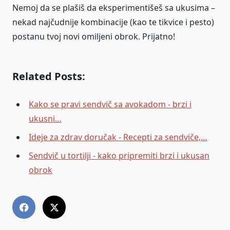
Nemoj da se plašiš da eksperimentišeš sa ukusima –
nekad najčudnije kombinacije (kao te tikvice i pesto)
postanu tvoj novi omiljeni obrok. Prijatno!
Related Posts:
Kako se pravi sendvič sa avokadom - brzi i
ukusni…
Ideje za zdrav doručak - Recepti za sendviče,…
Sendvič u tortilji - kako pripremiti brzi i ukusan
obrok