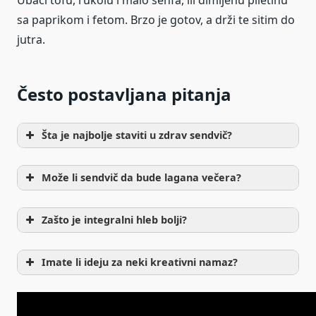
Ubaci tofu, rukolu i malo senfa, ili dimljenu piletinu
sa paprikom i fetom. Brzo je gotov, a drži te sitim do
jutra.
Često postavljana pitanja
Šta je najbolje staviti u zdrav sendvič?
Može li sendvič da bude lagana večera?
Zašto je integralni hleb bolji?
Imate li ideju za neki kreativni namaz?