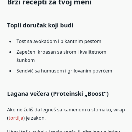
Brzi recepti za tvoj meni
Topli doručak koji budi
Tost sa avokadom i pikantnim pestom
Zapečeni kroasan sa sirom i kvalitetnom
šunkom
Sendvič sa humusom i grilovanim povrćem
Lagana večera (Proteinski „Boost“)
Ako ne želiš da legneš sa kamenom u stomaku, wrap
(
tortilja
) je zakon.