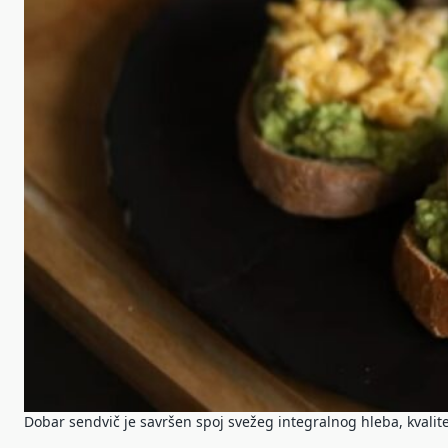
Dobar sendvič je savršen spoj svežeg integralnog hleba, kvalite