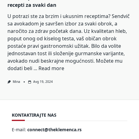
recepti za svaki dan
U potrazi ste za brzim i ukusnim receptima? Sendvič
sa avokadom je savršen izbor za svaki obrok, a
naročito za zdrav početak dana. Uz kvalitetan hleb,
poput onog od kiselog testa, vaš običan obrok
postaće pravi gastronomski užitak. Bilo da volite
jednostavan tost ili složenije gurmanske varijante,
avokado nudi beskrajne mogućnosti. Možete mu
dodati beli ...
Read more
Mina
Avg 19, 2024
KONTAKTIRAJTE NAS
E-mail:
connect@theklemenca.rs