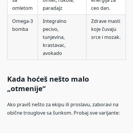
omletom
paradajz
ceo dan.
Omega-3
Integralno
Zdrave masti
bomba
pecivo,
koje čuvaju
tunjevina,
srce i mozak.
krastavac,
avokado
Kada hoćeš nešto malo
„otmenije“
Ako praviš nešto za ekipu ili proslavu, zaboravi na
obične trouglove sa šunkom. Probaj ove varijante: