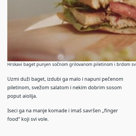
Hrskavi baget punjen sočnom grilovanom piletinom i brdom svež
Uzmi duži baget, izdubi ga malo i napuni pečenom
piletinom, svežom salatom i nekim dobrim sosom
poput aiolija.
Iseci ga na manje komade i imaš savršen „finger
food“ koji svi vole.