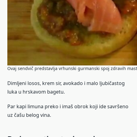
Ovaj sendvič predstavlja vrhunski gurmanski spoj zdravih masti
Dimljeni losos, krem sir, avokado i malo ljubičastog
luka u hrskavom bagetu.
Par kapi limuna preko i imaš obrok koji ide savršeno
uz čašu belog vina.