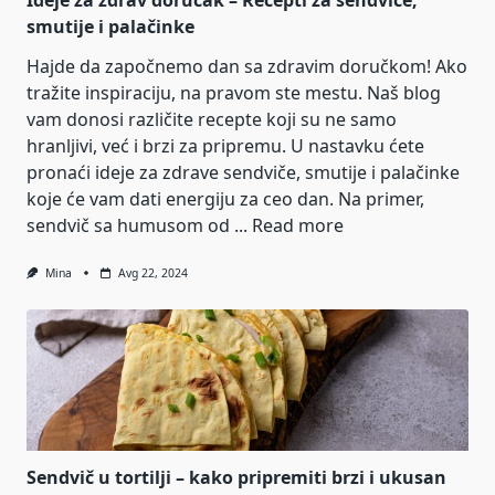
Ideje za zdrav doručak – Recepti za sendviče,
smutije i palačinke
Hajde da započnemo dan sa zdravim doručkom! Ako
tražite inspiraciju, na pravom ste mestu. Naš blog
vam donosi različite recepte koji su ne samo
hranljivi, već i brzi za pripremu. U nastavku ćete
pronaći ideje za zdrave sendviče, smutije i palačinke
koje će vam dati energiju za ceo dan. Na primer,
sendvič sa humusom od ...
Read more
Mina
Avg 22, 2024
Sendvič u tortilji – kako pripremiti brzi i ukusan