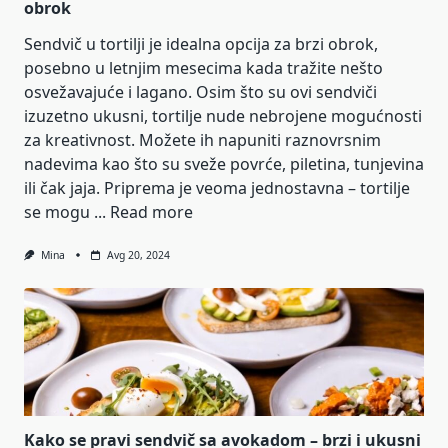
obrok
Sendvič u tortilji je idealna opcija za brzi obrok,
posebno u letnjim mesecima kada tražite nešto
osvežavajuće i lagano. Osim što su ovi sendviči
izuzetno ukusni, tortilje nude nebrojene mogućnosti
za kreativnost. Možete ih napuniti raznovrsnim
nadevima kao što su sveže povrće, piletina, tunjevina
ili čak jaja. Priprema je veoma jednostavna – tortilje
se mogu ...
Read more
Mina
Avg 20, 2024
Kako se pravi sendvič sa avokadom – brzi i ukusni