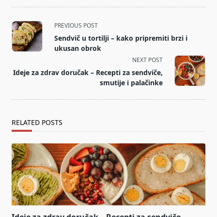
<span
PREVIOUS POST
class="nav-
Sendvič u tortilji – kako pripremiti brzi i
subtitle
ukusan obrok
screen-
NEXT POST
reader-
Ideje za zdrav doručak – Recepti za sendviče,
text">Page</span>
smutije i palačinke
RELATED POSTS