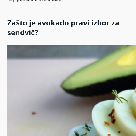
Zašto je avokado pravi izbor za
sendvič?