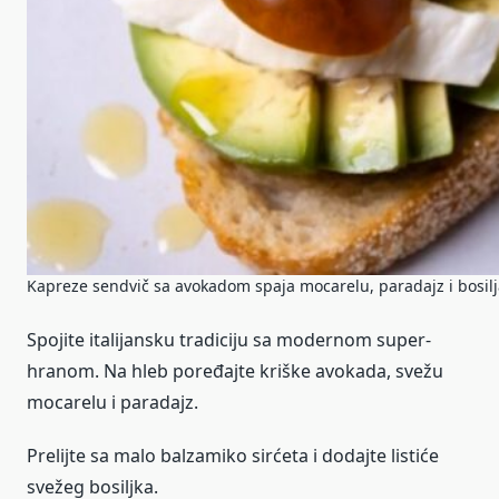
Kapreze sendvič sa avokadom spaja mocarelu, paradajz i bosilj
Spojite italijansku tradiciju sa modernom super-
hranom. Na hleb poređajte kriške avokada, svežu
mocarelu i paradajz.
Prelijte sa malo balzamiko sirćeta i dodajte listiće
svežeg bosiljka.