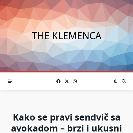
Skip
to
content
THE KLEMENCA
Kako se pravi sendvič sa
avokadom – brzi i ukusni