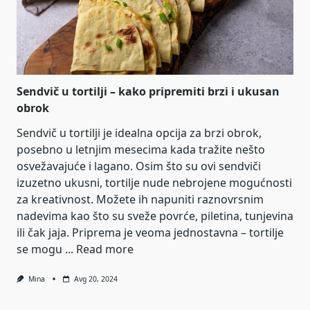
Sendvič u tortilji – kako pripremiti brzi i ukusan
obrok
Sendvič u tortilji je idealna opcija za brzi obrok,
posebno u letnjim mesecima kada tražite nešto
osvežavajuće i lagano. Osim što su ovi sendviči
izuzetno ukusni, tortilje nude nebrojene mogućnosti
za kreativnost. Možete ih napuniti raznovrsnim
nadevima kao što su sveže povrće, piletina, tunjevina
ili čak jaja. Priprema je veoma jednostavna – tortilje
se mogu ...
Read more
Mina
Avg 20, 2024