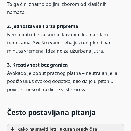
To ga čini znatno boljim izborom od klasičnih
namaza.
2. Jednostavna i brza priprema
Nema potrebe za komplikovanim kulinarskim
tehnikama. Sve što vam treba je zreo plod i par
minuta vremena. Idealno za užurbana jutra.
3. Kreativnost bez granica
Avokado je poput praznog platna – neutralan je, ali
podiže ukus svakog dodatka, bilo da je u pitanju
povrće, meso ili različite vrste sireva.
Često postavljana pitanja
Kako napraviti brz i ukusan sendvič sa