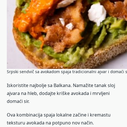
Srpski sendvič sa avokadom spaja tradicionalni ajvar i domaći
Iskoristite najbolje sa Balkana. Namažite tanak sloj
ajvara na hleb, dodajte kriške avokada i mrvljeni
domaći sir.
Ova kombinacija spaja lokalne začine i kremastu
teksturu avokada na potpuno nov način.