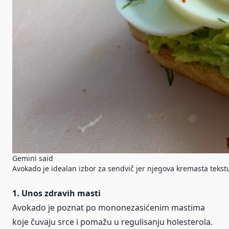
Gemini said
Avokado je idealan izbor za sendvič jer njegova kremasta teks
1. Unos zdravih masti
Avokado je poznat po mononezasićenim mastima
koje čuvaju srce i pomažu u regulisanju holesterola.