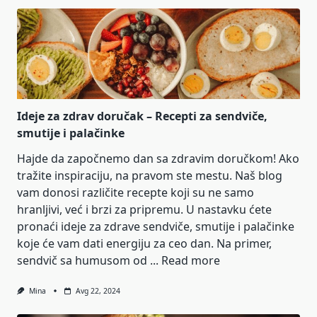
Ideje za zdrav doručak – Recepti za sendviče,
smutije i palačinke
Hajde da započnemo dan sa zdravim doručkom! Ako
tražite inspiraciju, na pravom ste mestu. Naš blog
vam donosi različite recepte koji su ne samo
hranljivi, već i brzi za pripremu. U nastavku ćete
pronaći ideje za zdrave sendviče, smutije i palačinke
koje će vam dati energiju za ceo dan. Na primer,
sendvič sa humusom od ...
Read more
Mina
Avg 22, 2024