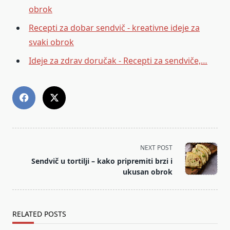
obrok
Recepti za dobar sendvič - kreativne ideje za
svaki obrok
Ideje za zdrav doručak - Recepti za sendviče,…
<span
NEXT POST
class="nav-
Sendvič u tortilji – kako pripremiti brzi i
subtitle
ukusan obrok
screen-
reader-
text">Page</span>
RELATED POSTS