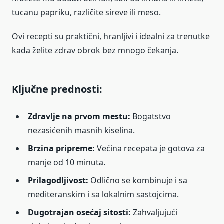
tucanu papriku, različite sireve ili meso.
Ovi recepti su praktični, hranljivi i idealni za trenutke
kada želite zdrav obrok bez mnogo čekanja.
Ključne prednosti:
Zdravlje na prvom mestu:
Bogatstvo
nezasićenih masnih kiselina.
Brzina pripreme:
Većina recepata je gotova za
manje od 10 minuta.
Prilagodljivost:
Odlično se kombinuje i sa
mediteranskim i sa lokalnim sastojcima.
Dugotrajan osećaj sitosti:
Zahvaljujući