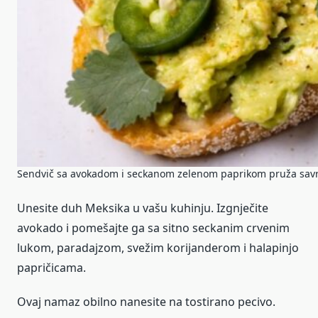
Sendvič sa avokadom i seckanom zelenom paprikom pruža savr
Unesite duh Meksika u vašu kuhinju. Izgnječite
avokado i pomešajte ga sa sitno seckanim crvenim
lukom, paradajzom, svežim korijanderom i halapinjo
papričicama.
Ovaj namaz obilno nanesite na tostirano pecivo.