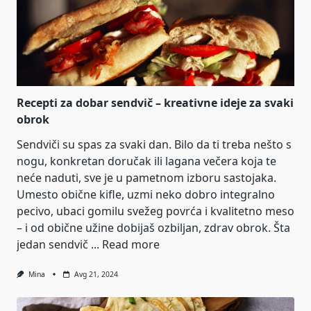
Recepti za dobar sendvič – kreativne ideje za svaki
obrok
Sendviči su spas za svaki dan. Bilo da ti treba nešto s
nogu, konkretan doručak ili lagana večera koja te
neće naduti, sve je u pametnom izboru sastojaka.
Umesto obične kifle, uzmi neko dobro integralno
pecivo, ubaci gomilu svežeg povrća i kvalitetno meso
– i od obične užine dobijaš ozbiljan, zdrav obrok. Šta
jedan sendvič ...
Read more
Mina
Avg 21, 2024