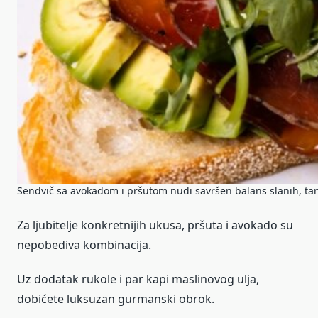
Sendvič sa avokadom i pršutom nudi savršen balans slanih, tan
Za ljubitelje konkretnijih ukusa, pršuta i avokado su
nepobediva kombinacija.
Uz dodatak rukole i par kapi maslinovog ulja,
dobićete luksuzan gurmanski obrok.