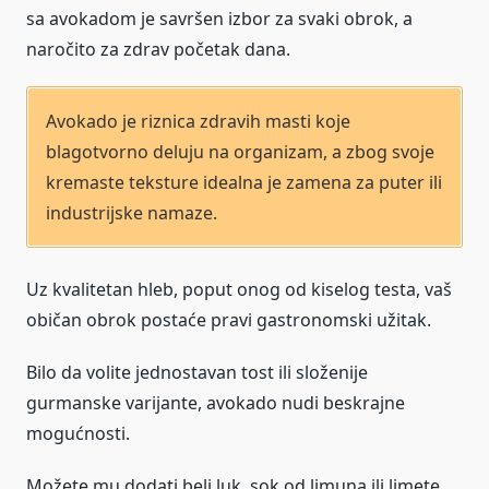
sa avokadom je savršen izbor za svaki obrok, a
naročito za zdrav početak dana.
Avokado je riznica zdravih masti koje
blagotvorno deluju na organizam, a zbog svoje
kremaste teksture idealna je zamena za puter ili
industrijske namaze.
Uz kvalitetan hleb, poput onog od kiselog testa, vaš
običan obrok postaće pravi gastronomski užitak.
Bilo da volite jednostavan tost ili složenije
gurmanske varijante, avokado nudi beskrajne
mogućnosti.
Možete mu dodati beli luk, sok od limuna ili limete,